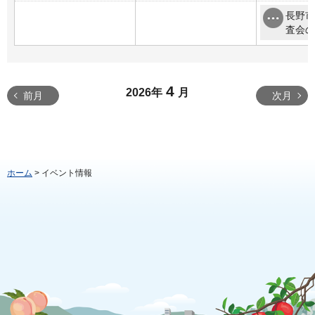
長野市
査会の
4
2026年
月
前月
次月
ホーム
> イベント情報