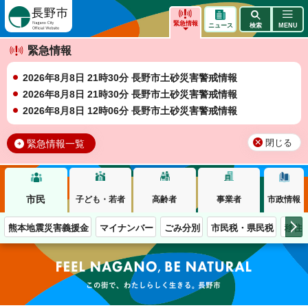
長野市
緊急情報
ニュース
検索
MENU
緊急情報
2026年8月8日 21時30分 長野市土砂災害警戒情報
2026年8月8日 21時30分 長野市土砂災害警戒情報
2026年8月8日 12時06分 長野市土砂災害警戒情報
緊急情報一覧
閉じる
市民
子ども・若者
高齢者
事業者
市政情報
熊本地震災害義援金
マイナンバー
ごみ分別
市民税・県民税
移住
この街で、わたしらしく生きる。長野市