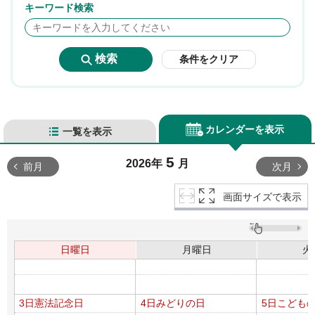
キーワード検索
条件をクリア
カレンダーを表示
一覧を表示
5
2026年
月
前月
次月
画面サイズで表示
日曜日
月曜日
火
3日
憲法記念日
4日
みどりの日
5日
こども