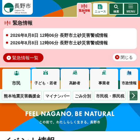
長野市
緊急情報
ニュース
検索
MENU
緊急情報
2026年8月8日 12時06分 長野市土砂災害警戒情報
2026年8月8日 12時06分 長野市土砂災害警戒情報
緊急情報一覧
閉じる
市民
子ども・若者
高齢者
事業者
市政情報
熊本地震災害義援金
マイナンバー
ごみ分別
市民税・県民税
移住
この街で、わたしらしく生きる。長野市