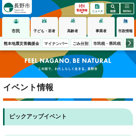
長野市
緊急情報
ニュース
検索
MENU
市民
子ども・若者
高齢者
事業者
市政情報
熊本地震災害義援金
マイナンバー
ごみ分別
市民税・県民税
移住
この街で、わたしらしく生きる。長野市
イベント情報
ピックアップイベント