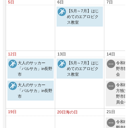
5日
6日
7日
【5月～7月】はじ
めてのエアロビク
ス教室
12日
13日
14日
大人のサッカー
【5月～7月】はじ
令和8
「パルサカ」in長野
めてのエアロビク
野市観
市
ス教室
会
大人のサッカー
令和8
「パルサカ」in長野
方独立
市
野市民
員会を
19日
21日
20日
海の日
令和8
野市情