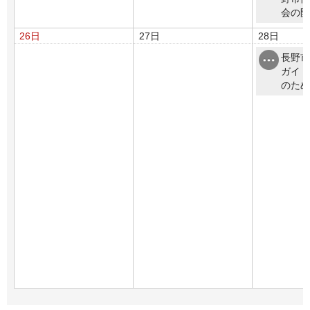
会の開
26日
27日
28日
長野市
ガイド
のため