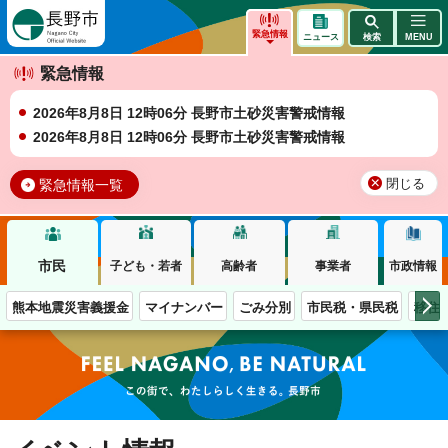
長野市
緊急情報
ニュース
検索
MENU
緊急情報
2026年8月8日 12時06分 長野市土砂災害警戒情報
2026年8月8日 12時06分 長野市土砂災害警戒情報
緊急情報一覧
閉じる
市民
子ども・若者
高齢者
事業者
市政情報
熊本地震災害義援金
マイナンバー
ごみ分別
市民税・県民税
移住
この街で、わたしらしく生きる。長野市