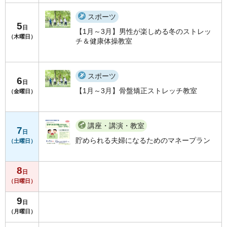
スポーツ
5
日
【1月～3月】男性が楽しめる冬のストレッ
（木曜日）
チ＆健康体操教室
スポーツ
6
日
【1月～3月】骨盤矯正ストレッチ教室
（金曜日）
講座・講演・教室
7
日
貯められる夫婦になるためのマネープラン
（土曜日）
8
日
（日曜日）
9
日
（月曜日）