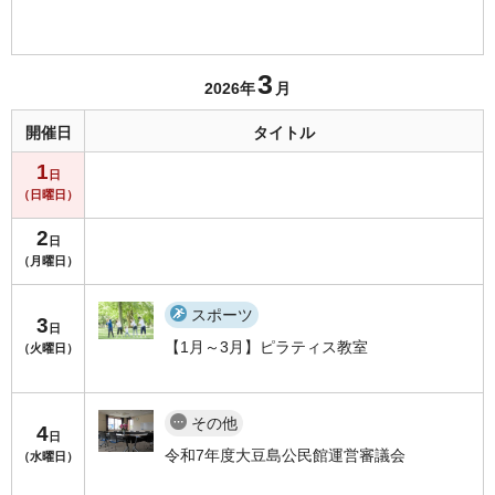
3
2026年
月
開催日
タイトル
1
日
（日曜日）
2
日
（月曜日）
スポーツ
3
日
【1月～3月】ピラティス教室
（火曜日）
その他
4
日
令和7年度大豆島公民館運営審議会
（水曜日）