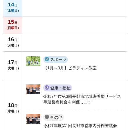
14
日
（土曜日）
15
日
（日曜日）
16
日
（月曜日）
スポーツ
17
日
【1月～3月】ピラティス教室
（火曜日）
健康・福祉
令和7年度第3回長野市地域密着型サービス
等運営委員会を開催します
18
日
（水曜日）
その他
令和7年度第1回長野市都市内分権審議会