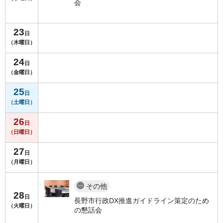
会
23
日
（木曜日）
24
日
（金曜日）
25
日
（土曜日）
26
日
（日曜日）
27
日
（月曜日）
その他
28
日
長野市行政DX推進ガイドライン策定のため
（火曜日）
の懇話会