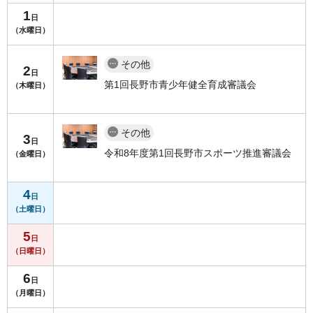
1
日
（水曜日）
その他
2
日
第1回長野市青少年健全育成審議会
（木曜日）
その他
3
日
令和8年度第1回長野市スポーツ推進審議会
（金曜日）
4
日
（土曜日）
5
日
（日曜日）
6
日
（月曜日）