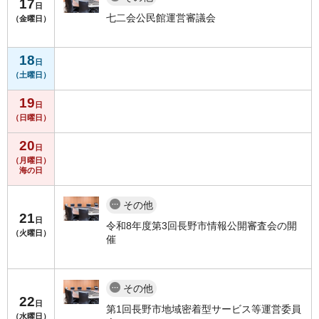
17
日
七二会公民館運営審議会
（金曜日）
18
日
（土曜日）
19
日
（日曜日）
20
日
（月曜日）
海の日
その他
21
日
令和8年度第3回長野市情報公開審査会の開
（火曜日）
催
その他
22
日
第1回長野市地域密着型サービス等運営委員
（水曜日）