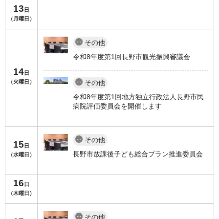
13
日
（月曜日）
その他
令和8年度第1回長野市観光振興審議会
14
日
（火曜日）
その他
令和8年度第1回地方独立行政法人長野市民
病院評価委員会を開催します
その他
15
日
長野市放課後子ども総合プラン推進委員会
（水曜日）
16
日
（木曜日）
その他