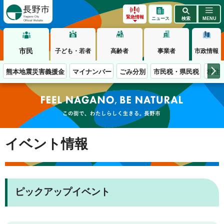
長野市
緊急情報
ニュース
検索
MENU
市民
子ども・若者
高齢者
事業者
市政情報
熊本地震災害義援金
マイナンバー
ごみ分別
市民税・県民税
移住
この街で、わたしらしく生きる。長野市
イベント情報
ピックアップイベント