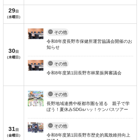
29
日
（水曜日）
その他
令和8年度長野市保健所運営協議会開催のお
知らせ
30
日
（木曜日）
その他
令和8年度第1回長野市林業振興審議会
その他
長野地域連携中枢都市圏を巡る 親子で学
ぼう！夏休みSDGsハッ！ケンバスツアー
その他
31
日
令和8年度第1回長野市歴史的風致維持向上
（金曜日）