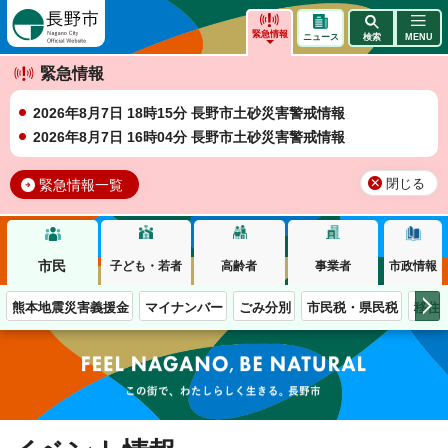
長野市
緊急情報
ニュース
検索
MENU
緊急情報
2026年8月7日 18時15分 長野市土砂災害警戒情報
2026年8月7日 16時04分 長野市土砂災害警戒情報
緊急情報一覧
閉じる
市民
子ども・若者
高齢者
事業者
市政情報
熊本地震災害義援金
マイナンバー
ごみ分別
市民税・県民税
移住
この街で、わたしらしく生きる。長野市