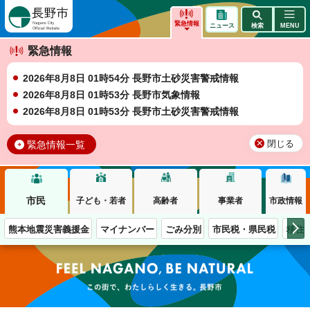
長野市
緊急情報
ニュース
検索
MENU
緊急情報
2026年8月8日 01時54分 長野市土砂災害警戒情報
2026年8月8日 01時53分 長野市気象情報
2026年8月8日 01時53分 長野市土砂災害警戒情報
緊急情報一覧
閉じる
市民
子ども・若者
高齢者
事業者
市政情報
熊本地震災害義援金
マイナンバー
ごみ分別
市民税・県民税
移住
この街で、わたしらしく生きる。長野市