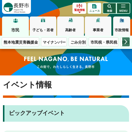
長野市
緊急情報
ニュース
検索
MENU
市民
子ども・若者
高齢者
事業者
市政情報
熊本地震災害義援金
マイナンバー
ごみ分別
市民税・県民税
移住
この街で、わたしらしく生きる。長野市
イベント情報
ピックアップイベント