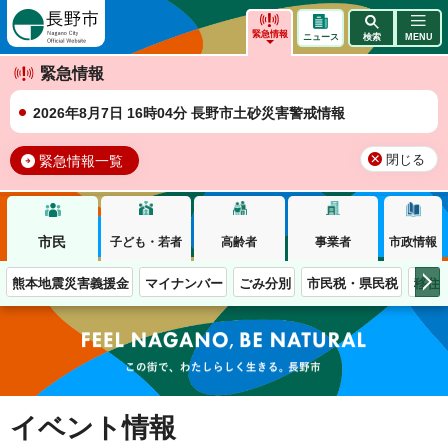
長野市
緊急情報
ニュース
検索
MENU
緊急情報
2026年8月7日 16時04分 長野市土砂災害警戒情報
緊急情報一覧
閉じる
市民
子ども・若者
高齢者
事業者
市政情報
熊本地震災害義援金
マイナンバー
ごみ分別
市民税・県民税
移住
この街で、わたしらしく生きる。長野市
イベント情報