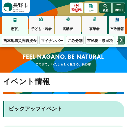
長野市
緊急情報
ニュース
検索
MENU
市民
子ども・若者
高齢者
事業者
市政情報
熊本地震災害義援金
マイナンバー
ごみ分別
市民税・県民税
移住
この街で、わたしらしく生きる。長野市
イベント情報
ピックアップイベント