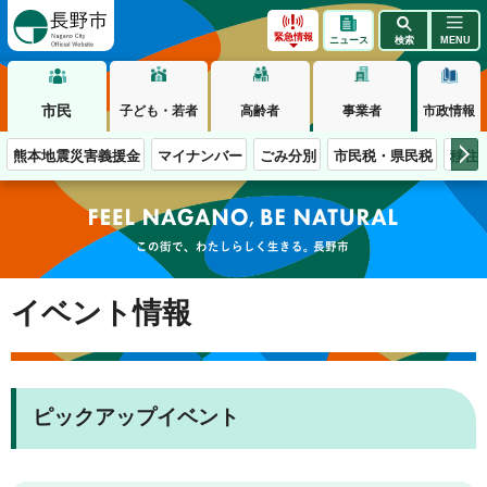
長野市
緊急情報
ニュース
検索
MENU
市民
子ども・若者
高齢者
事業者
市政情報
熊本地震災害義援金
マイナンバー
ごみ分別
市民税・県民税
移住
この街で、わたしらしく生きる。長野市
イベント情報
ピックアップイベント