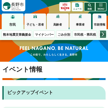
長野市
緊急情報
ニュース
検索
MENU
市民
子ども・若者
高齢者
事業者
市政情報
熊本地震災害義援金
マイナンバー
ごみ分別
市民税・県民税
移住
この街で、わたしらしく生きる。長野市
イベント情報
ピックアップイベント