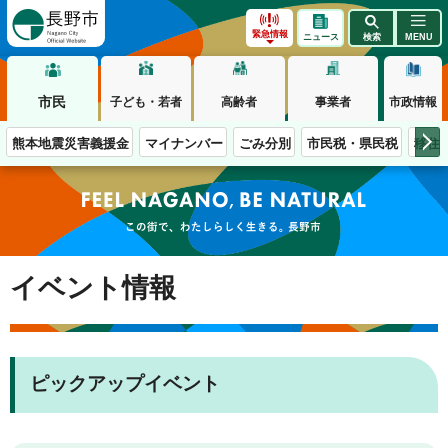
長野市
緊急情報
ニュース
検索
MENU
市民
子ども・若者
高齢者
事業者
市政情報
熊本地震災害義援金
マイナンバー
ごみ分別
市民税・県民税
移住
この街で、わたしらしく生きる。長野市
イベント情報
ピックアップイベント