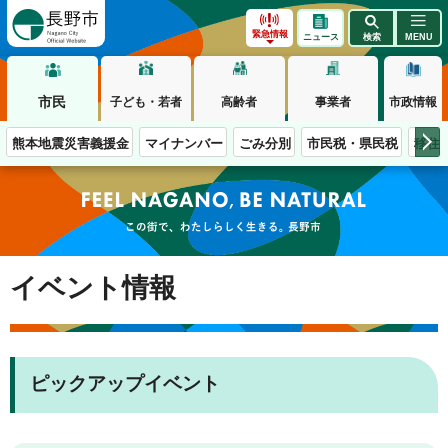
長野市
緊急情報
ニュース
検索
MENU
市民
子ども・若者
高齢者
事業者
市政情報
熊本地震災害義援金
マイナンバー
ごみ分別
市民税・県民税
移住
この街で、わたしらしく生きる。長野市
イベント情報
ピックアップイベント