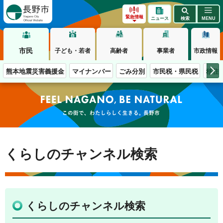
長野市
緊急情報
ニュース
検索
MENU
市民
子ども・若者
高齢者
事業者
市政情報
熊本地震災害義援金
マイナンバー
ごみ分別
市民税・県民税
移住
この街で、わたしらしく生きる。長野市
くらしのチャンネル検索
くらしのチャンネル検索