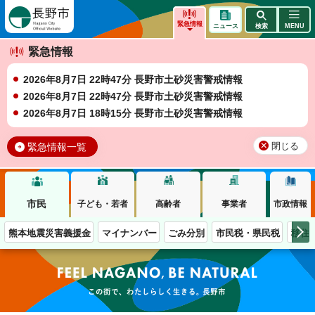
長野市
緊急情報
ニュース
検索
MENU
緊急情報
2026年8月7日 22時47分 長野市土砂災害警戒情報
2026年8月7日 22時47分 長野市土砂災害警戒情報
2026年8月7日 18時15分 長野市土砂災害警戒情報
緊急情報一覧
閉じる
市民
子ども・若者
高齢者
事業者
市政情報
熊本地震災害義援金
マイナンバー
ごみ分別
市民税・県民税
移住
この街で、わたしらしく生きる。長野市