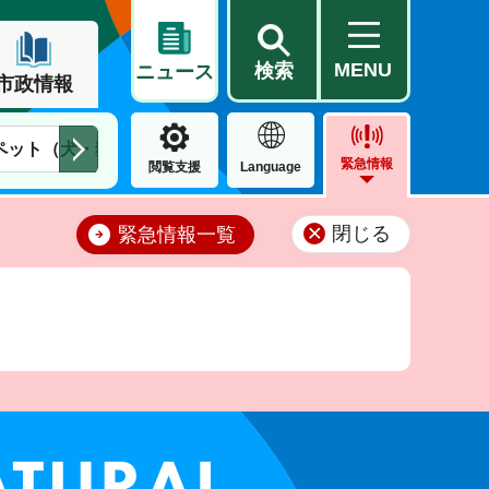
MENU
検索
ニュース
市政情報
ペット（犬・猫）
住民票・戸籍
公営住宅
市街地整備
緊急情報
閲覧支援
Language
閉じる
緊急情報一覧