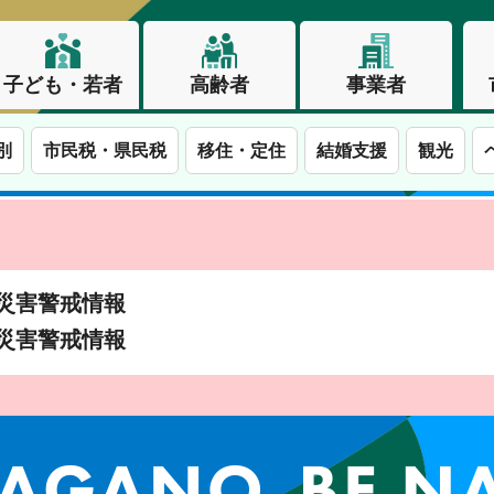
子ども・若者
高齢者
事業者
別
市民税・県民税
移住・定住
結婚支援
観光
土砂災害警戒情報
土砂災害警戒情報
この街で、わたしらしく生きる。長野市