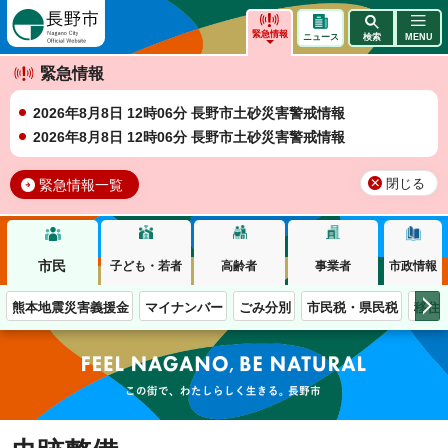
長野市
緊急情報
ニュース
検索
MENU
緊急情報
2026年8月8日 12時06分 長野市土砂災害警戒情報
2026年8月8日 12時06分 長野市土砂災害警戒情報
緊急情報一覧
閉じる
市民
子ども・若者
高齢者
事業者
市政情報
熊本地震災害義援金
マイナンバー
ごみ分別
市民税・県民税
移住
この街で、わたしらしく生きる。長野市