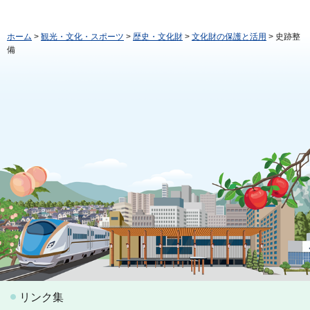
ホーム
>
観光・文化・スポーツ
>
歴史・文化財
>
文化財の保護と活用
> 史跡整
備
リンク集