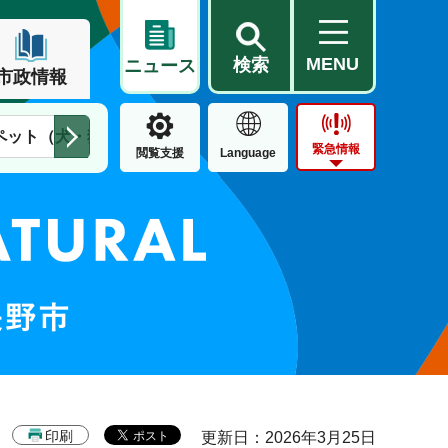
MENU
検索
ニュース
市政情報
ペット（犬・猫）
住民票・戸籍
公営住宅
市街地整備
緊急情報
閲覧支援
Language
印刷
更新日：2026年3月25日