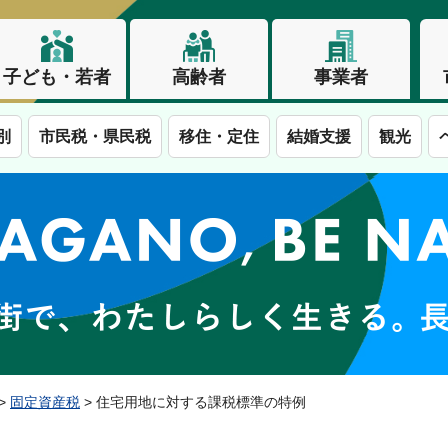
子ども・若者
高齢者
事業者
別
市民税・県民税
移住・定住
結婚支援
観光
この街で、わたしらしく生きる。長野市
>
固定資産税
> 住宅用地に対する課税標準の特例