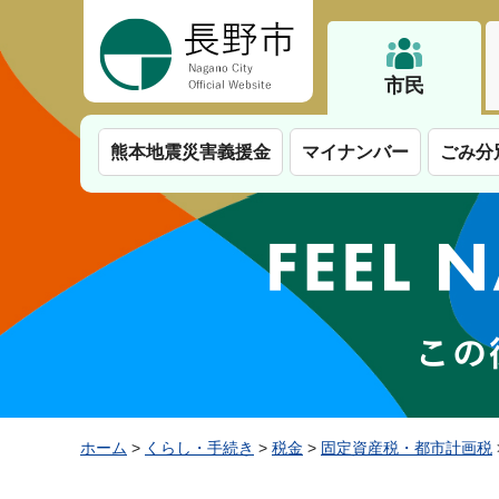
長野市
市民
熊本地震災害義援金
マイナンバー
ごみ分
ホーム
>
くらし・手続き
>
税金
>
固定資産税・都市計画税