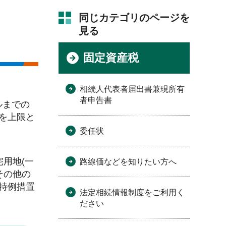
同じカテゴリのページを
見る
固定資産税
相続人代表者届出書兼現所有
者申告書
ルまでの
を上限と
委任状
用地(一
路線価などを知りたい方へ
その他の
特例措置
法定相続情報制度をご利用く
ださい