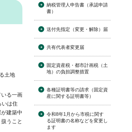
納税管理人申告書（承認申請
書）
送付先指定（変更・解除）届
共有代表者変更届
固定資産税・都市計画税（土
地）の負担調整措置
る土地
各種証明書等の請求（固定資
ている一画
産に関する証明書等）
るいは住
屋が建築中
令和8年1月から市税に関す
る証明書の名称などを変更し
り扱うこと
ます