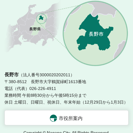
長
長野市
（法人番号3000020202011）
〒380-8512 長野市大字鶴賀緑町1613番地
電話（代表）026-226-4911
業務時間 午前8時30分から午後5時15分まで
休日 土曜日、日曜日、祝休日、年末年始（12月29日から1月3日）
市役所案内
Copyright © Nagano City. All Rights Reserved.