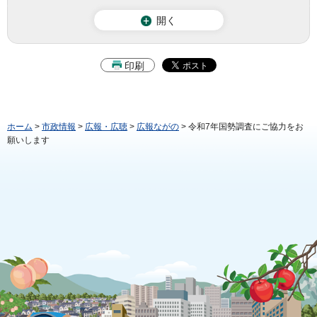
開く
印刷
ホーム
>
市政情報
>
広報・広聴
>
広報ながの
> 令和7年国勢調査にご協力をお
願いします