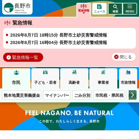
長野市
緊急情報
ニュース
検索
MENU
緊急情報
2026年8月7日 18時15分 長野市土砂災害警戒情報
2026年8月7日 16時04分 長野市土砂災害警戒情報
緊急情報一覧
閉じる
市民
子ども・若者
高齢者
事業者
市政情報
熊本地震災害義援金
マイナンバー
ごみ分別
市民税・県民税
移住
この街で、わたしらしく生きる。長野市