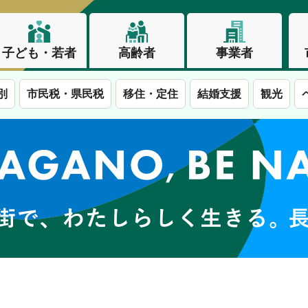
子ども・若者
高齢者
事業者
別
市民税・県民税
移住・定住
結婚支援
観光
この街で、わたしらしく生きる。長野市