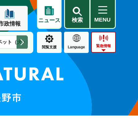
MENU
検索
ニュース
市政情報
ペット（犬・猫）
住民票・戸籍
公営住宅
市街地整備
緊急情報
閲覧支援
Language