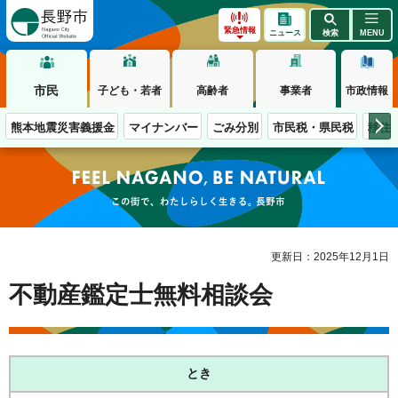
長野市
緊急情報
ニュース
検索
MENU
市民
子ども・若者
高齢者
事業者
市政情報
熊本地震災害義援金
マイナンバー
ごみ分別
市民税・県民税
移住
この街で、わたしらしく生きる。長野市
更新日：2025年12月1日
不動産鑑定士無料相談会
とき