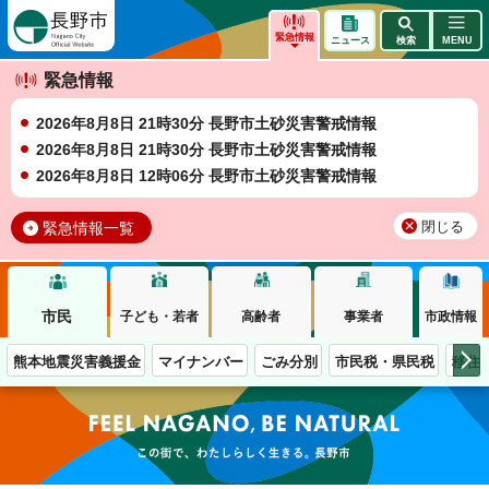
長野市
緊急情報
ニュース
検索
MENU
緊急情報
2026年8月8日 21時30分 長野市土砂災害警戒情報
2026年8月8日 21時30分 長野市土砂災害警戒情報
2026年8月8日 12時06分 長野市土砂災害警戒情報
緊急情報一覧
閉じる
市民
子ども・若者
高齢者
事業者
市政情報
熊本地震災害義援金
マイナンバー
ごみ分別
市民税・県民税
移住
この街で、わたしらしく生きる。長野市