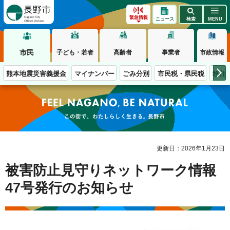
長野市
緊急情報
ニュース
検索
MENU
市民
子ども・若者
高齢者
事業者
市政情報
熊本地震災害義援金
マイナンバー
ごみ分別
市民税・県民税
移住
この街で、わたしらしく生きる。長野市
更新日：2026年1月23日
被害防止見守りネットワーク情報
47号発行のお知らせ