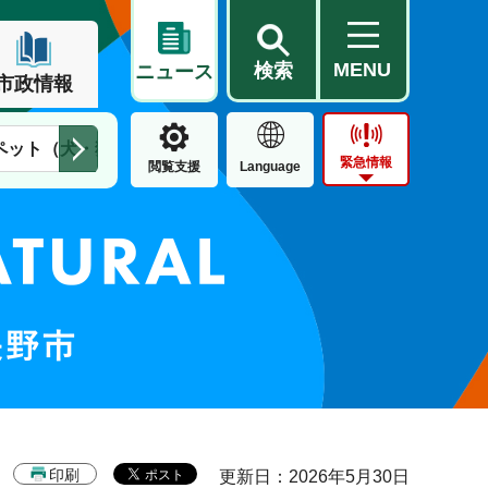
MENU
検索
ニュース
市政情報
ペット（犬・猫）
住民票・戸籍
公営住宅
市街地整備
緊急情報
閲覧支援
Language
印刷
更新日：2026年5月30日