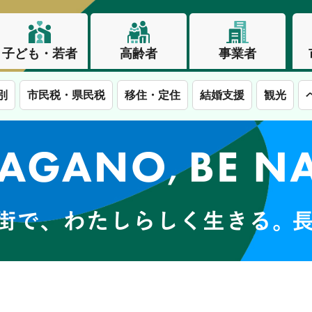
子ども・若者
高齢者
事業者
別
市民税・県民税
移住・定住
結婚支援
観光
この街で、わたしらしく生きる。長野市