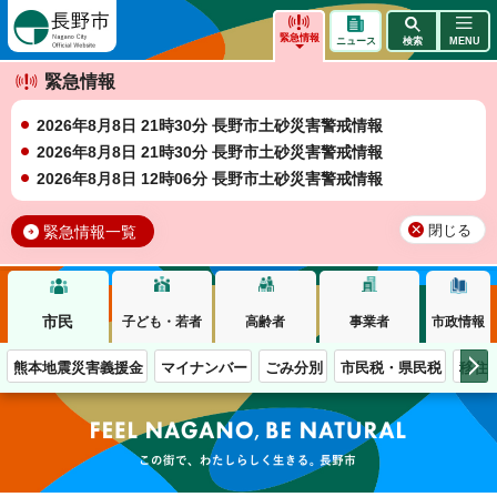
長野市
緊急情報
ニュース
検索
MENU
緊急情報
2026年8月8日 21時30分 長野市土砂災害警戒情報
2026年8月8日 21時30分 長野市土砂災害警戒情報
2026年8月8日 12時06分 長野市土砂災害警戒情報
緊急情報一覧
閉じる
市民
子ども・若者
高齢者
事業者
市政情報
熊本地震災害義援金
マイナンバー
ごみ分別
市民税・県民税
移住
この街で、わたしらしく生きる。長野市