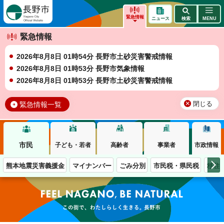
長野市
緊急情報
ニュース
検索
MENU
緊急情報
2026年8月8日 01時54分 長野市土砂災害警戒情報
2026年8月8日 01時53分 長野市気象情報
2026年8月8日 01時53分 長野市土砂災害警戒情報
緊急情報一覧
閉じる
市民
子ども・若者
高齢者
事業者
市政情報
熊本地震災害義援金
マイナンバー
ごみ分別
市民税・県民税
移住
この街で、わたしらしく生きる。長野市