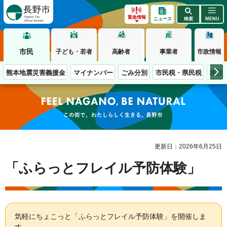
長野市
緊急情報
ニュース
検索
MENU
市民
子ども・若者
高齢者
事業者
市政情報
熊本地震災害義援金
マイナンバー
ごみ分別
市民税・県民税
移住
この街で、わたしらしく生きる。長野市
更新日：2026年6月25日
「ふらっとフレイル予防体験」
気軽にちょこっと「ふらっとフレイル予防体験」を開催しま