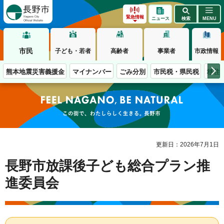
長野市
緊急情報
ニュース
検索
MENU
市民
子ども・若者
高齢者
事業者
市政情報
熊本地震災害義援金
マイナンバー
ごみ分別
市民税・県民税
移住
この街で、わたしらしく生きる。長野市
更新日：2026年7月1日
長野市放課後子ども総合プラン推
進委員会