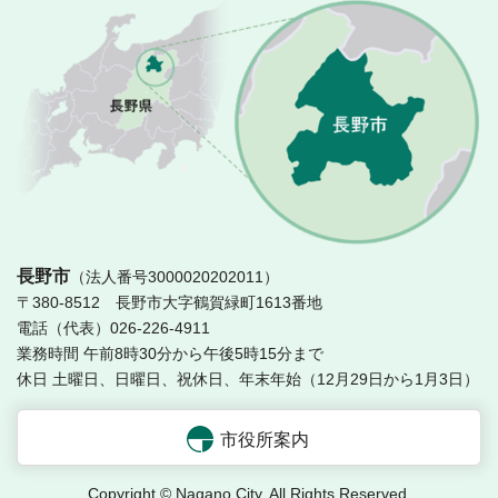
長
長野市
（法人番号3000020202011）
〒380-8512 長野市大字鶴賀緑町1613番地
電話（代表）026-226-4911
業務時間 午前8時30分から午後5時15分まで
休日 土曜日、日曜日、祝休日、年末年始（12月29日から1月3日）
市役所案内
Copyright © Nagano City. All Rights Reserved.