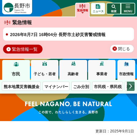
長野市
緊急情報
ニュース
検索
MENU
緊急情報
2026年8月7日 16時04分 長野市土砂災害警戒情報
緊急情報一覧
閉じる
市民
子ども・若者
高齢者
事業者
市政情報
熊本地震災害義援金
マイナンバー
ごみ分別
市民税・県民税
移住
この街で、わたしらしく生きる。長野市
更新日：2025年9月1日