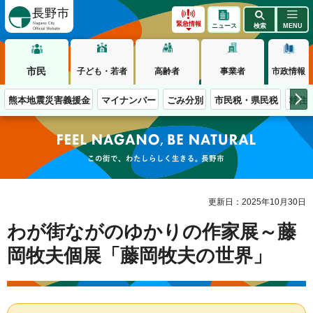
長野市
緊急情報
ニュース
検索
MENU
市民
子ども・若者
高齢者
事業者
市政情報
熊本地震災害義援金
マイナンバー
ごみ分別
市民税・県民税
移住
この街で、わたしらしく生きる。長野市
更新日：2025年10月30日
わが街ながのゆかりの作家展～藤
岡牧夫個展「藤岡牧夫の世界」