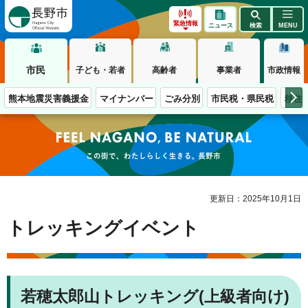
長野市
緊急情報
ニュース
検索
MENU
市民
子ども・若者
高齢者
事業者
市政情報
熊本地震災害義援金
マイナンバー
ごみ分別
市民税・県民税
移住
この街で、わたしらしく生きる。長野市
更新日：2025年10月1日
トレッキングイベント
若穂太郎山トレッキング(上級者向け)