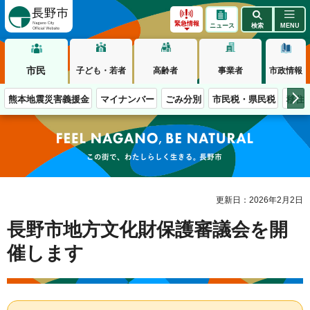
長野市
緊急情報
ニュース
検索
MENU
市民
子ども・若者
高齢者
事業者
市政情報
熊本地震災害義援金
マイナンバー
ごみ分別
市民税・県民税
移住
この街で、わたしらしく生きる。長野市
更新日：2026年2月2日
長野市地方文化財保護審議会を開
催します