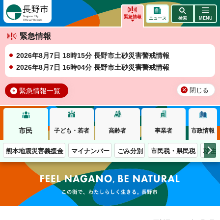
長野市
緊急情報
ニュース
検索
MENU
緊急情報
2026年8月7日 18時15分 長野市土砂災害警戒情報
2026年8月7日 16時04分 長野市土砂災害警戒情報
緊急情報一覧
閉じる
市民
子ども・若者
高齢者
事業者
市政情報
熊本地震災害義援金
マイナンバー
ごみ分別
市民税・県民税
移住
この街で、わたしらしく生きる。長野市