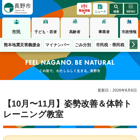
長野市
緊急情報
ニュース
検索
MENU
市民
子ども・若者
高齢者
事業者
市政情報
熊本地震災害義援金
マイナンバー
ごみ分別
市民税・県民税
移住
この街で、わたしらしく生きる。長野市
更新日：2026年8月6日
【10月〜11月】姿勢改善＆体幹ト
レーニング教室