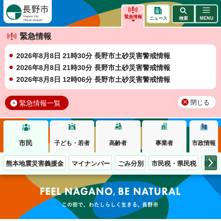
長野市
緊急情報
ニュース
検索
MENU
緊急情報
2026年8月8日 21時30分 長野市土砂災害警戒情報
2026年8月8日 21時30分 長野市土砂災害警戒情報
2026年8月8日 12時06分 長野市土砂災害警戒情報
緊急情報一覧
閉じる
市民
子ども・若者
高齢者
事業者
市政情報
熊本地震災害義援金
マイナンバー
ごみ分別
市民税・県民税
移住
この街で、わたしらしく生きる。長野市