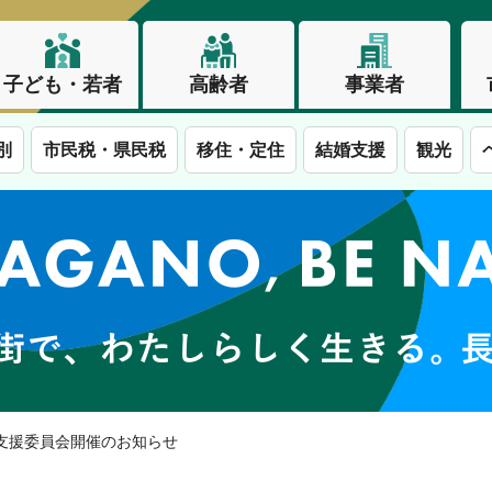
子ども・若者
高齢者
事業者
別
市民税・県民税
移住・定住
結婚支援
観光
この街で、わたしらしく生きる。長野市
育支援委員会開催のお知らせ