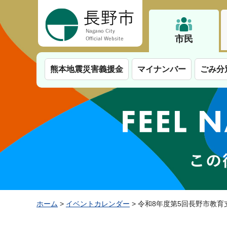
長野市
市民
熊本地震災害義援金
マイナンバー
ごみ分
ホーム
>
イベントカレンダー
> 令和8年度第5回長野市教