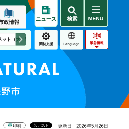
MENU
検索
ニュース
市政情報
ペット（犬・猫）
住民票・戸籍
公営住宅
市街地整備
緊急情報
閲覧支援
Language
印刷
更新日：2026年5月26日