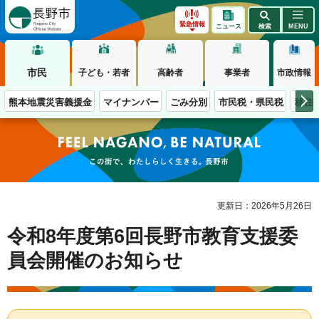
長野市
緊急情報
ニュース
検索
MENU
市民
子ども・若者
高齢者
事業者
市政情報
熊本地震災害義援金
マイナンバー
ごみ分別
市民税・県民税
移住
この街で、わたしらしく生きる。長野市
更新日：2026年5月26日
令和8年度第6回長野市教育支援委
員会開催のお知らせ