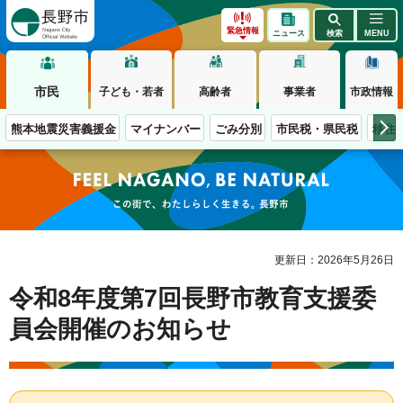
長野市
緊急情報
ニュース
検索
MENU
市民
子ども・若者
高齢者
事業者
市政情報
熊本地震災害義援金
マイナンバー
ごみ分別
市民税・県民税
移住
この街で、わたしらしく生きる。長野市
更新日：2026年5月26日
令和8年度第7回長野市教育支援委
員会開催のお知らせ