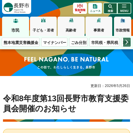
長野市
緊急情報
ニュース
検索
MENU
市民
子ども・若者
高齢者
事業者
市政情報
熊本地震災害義援金
マイナンバー
ごみ分別
市民税・県民税
移住
この街で、わたしらしく生きる。長野市
更新日：2026年5月26日
令和8年度第13回長野市教育支援委
員会開催のお知らせ