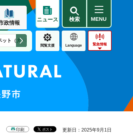
MENU
検索
ニュース
市政情報
ペット（犬・猫）
住民票・戸籍
公営住宅
市街地整備
緊急情報
閲覧支援
Language
印刷
更新日：2025年9月1日