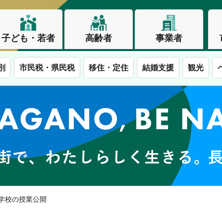
子ども・若者
高齢者
事業者
別
市民税・県民税
移住・定住
結婚支援
観光
この街で、わたしらしく生きる。長野市
中学校の授業公開