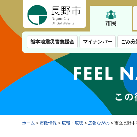
長野市
市民
熊本地震災害義援金
マイナンバー
ごみ分
ホーム
>
市政情報
>
広報・広聴
>
広報ながの
> 市立長野