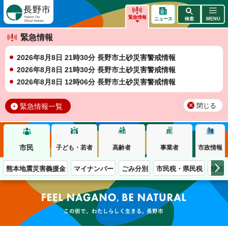
長野市
緊急情報
ニュース
検索
MENU
緊急情報
2026年8月8日 21時30分 長野市土砂災害警戒情報
2026年8月8日 21時30分 長野市土砂災害警戒情報
2026年8月8日 12時06分 長野市土砂災害警戒情報
緊急情報一覧
閉じる
市民
子ども・若者
高齢者
事業者
市政情報
熊本地震災害義援金
マイナンバー
ごみ分別
市民税・県民税
移住
この街で、わたしらしく生きる。長野市