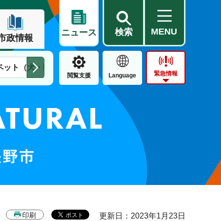
MENU
検索
ニュース
市政情報
ペット（犬・猫）
住民票・戸籍
公営住宅
市街地整備
緊急情報
閲覧支援
Language
印刷
更新日：2023年1月23日