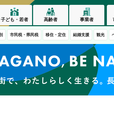
子ども・若者
高齢者
事業者
別
市民税・県民税
移住・定住
結婚支援
観光
この街で、わたしらしく生きる。長野市