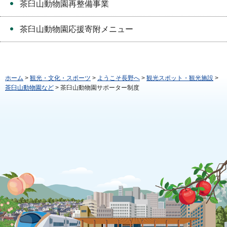
茶臼山動物園再整備事業
茶臼山動物園応援寄附メニュー
ホーム
>
観光・文化・スポーツ
>
ようこそ長野へ
>
観光スポット・観光施設
>
茶臼山動物園など
> 茶臼山動物園サポーター制度