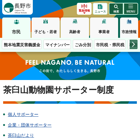
長野市
緊急情報
ニュース
検索
MENU
市民
子ども・若者
高齢者
事業者
市政情報
熊本地震災害義援金
マイナンバー
ごみ分別
市民税・県民税
移住
この街で、わたしらしく生きる。長野市
茶臼山動物園サポーター制度
個人サポーター
企業・団体サポーター
茶臼山だより