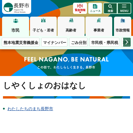
長野市
緊急情報
ニュース
検索
MENU
市民
子ども・若者
高齢者
事業者
市政情報
熊本地震災害義援金
マイナンバー
ごみ分別
市民税・県民税
移住
この街で、わたしらしく生きる。長野市
しやくしょのおはなし
わたしたちのまち長野市