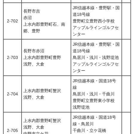
JR信越本線・豊野駅・国
長野市吉
道18号線
赤沼
2-702
豊野町立豊野西小学校
上水内郡豊野町石、南
アップルラインゴルフセ
郷、豊野
ンター
JR信越本線・豊野駅・国
長野市赤沼
道18号線
2-703
上水内郡豊野町豊野
鳥居川・浅川・浅野堤池
浅野、大倉
アップルラインゴルフセ
ンター
JR信越本線・国道18号
線
上水内郡豊野町蟹沢
2-704
鳥居川・浅川・千曲川
浅野、大倉
豊野町立豊野東小学校
浅野堤池
JR信越本線・国道18号
上水内郡豊野町蟹沢
線・鳥居川
浅野、大倉
2-705
千曲川・立ケ花橋
中野市立ケ花