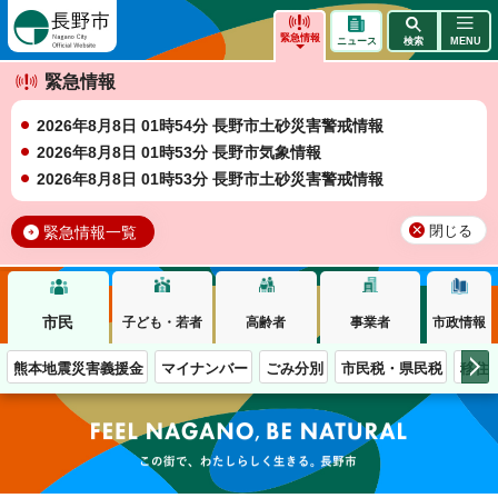
長野市
緊急情報
ニュース
検索
MENU
緊急情報
2026年8月8日 01時54分 長野市土砂災害警戒情報
2026年8月8日 01時53分 長野市気象情報
2026年8月8日 01時53分 長野市土砂災害警戒情報
緊急情報一覧
閉じる
市民
子ども・若者
高齢者
事業者
市政情報
熊本地震災害義援金
マイナンバー
ごみ分別
市民税・県民税
移住
この街で、わたしらしく生きる。長野市