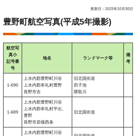
更新日：2025年10月30日
豊野町航空写真(平成5年撮影)
航空写
真小
備
地名
ランドマーク等
記号番
考
号
上水内郡豊野町川谷
旧北国街道
1-690
上水内郡牟礼村豊野
田子池
長野市吉
隈取川
上水内郡豊野町川谷
上水内郡牟礼村平出、
1-689
旧北国街道
豊野
長野市若槻西条
上水内郡豊野町川谷
旧北国街道