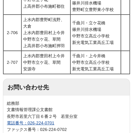
篠井川排水機場
上高井郡小布施町都住
豊野町立豊野東小学校
上水内郡豊野町浅野、
千曲川・立ケ花橋
大倉
篠井川排水機場
2-706
上水内郡豊田村上今井
中野市立高丘小学校
中野市立ケ花、草間
新光電気工業高丘工場
上高井郡小布施町押羽
上水内郡豊田村上今井
千曲川・上今井橋
2-707
中野市立ケ花、草間
中野市立高丘小学校
安源寺
新光電気工業高丘工場
お問い合わせ先
総務部
文書情報管理課公文書館
長野市若里六丁目６番２号 若里分室
電話番号：026-224-0701
ファックス番号：026-224-0702