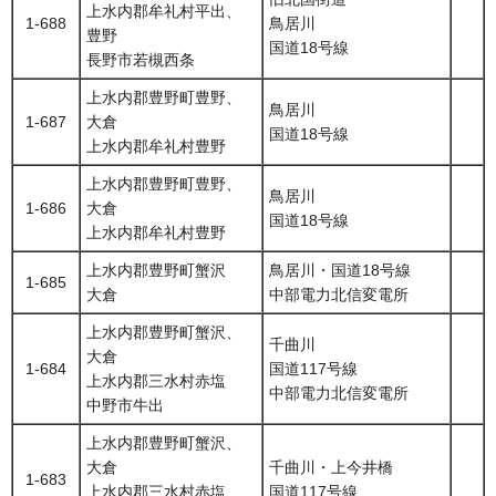
上水内郡牟礼村平出、
1-688
鳥居川
豊野
国道18号線
長野市若槻西条
上水内郡豊野町豊野、
鳥居川
1-687
大倉
国道18号線
上水内郡牟礼村豊野
上水内郡豊野町豊野、
鳥居川
1-686
大倉
国道18号線
上水内郡牟礼村豊野
上水内郡豊野町蟹沢
鳥居川・国道18号線
1-685
大倉
中部電力北信変電所
上水内郡豊野町蟹沢、
千曲川
大倉
1-684
国道117号線
上水内郡三水村赤塩
中部電力北信変電所
中野市牛出
上水内郡豊野町蟹沢、
大倉
千曲川・上今井橋
1-683
上水内郡三水村赤塩
国道117号線