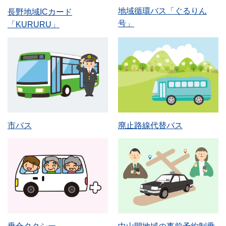
地域循環バス「ぐるりん
長野地域ICカード
号」
「KURURU」
市バス
廃止路線代替バス