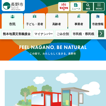
長野市
緊急情報
ニュース
検索
MENU
市民
子ども・若者
高齢者
事業者
市政情報
熊本地震災害義援金
マイナンバー
ごみ分別
市民税・県民税
移住
この街で、わたしらしく生きる。長野市