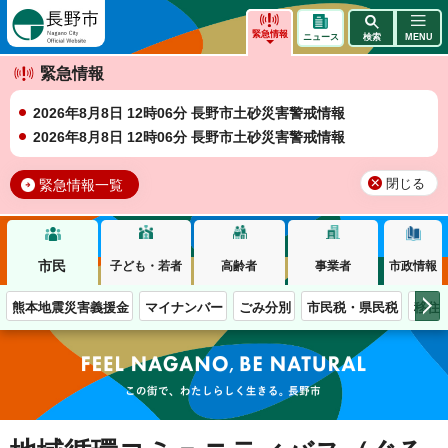
長野市
緊急情報
ニュース
検索
MENU
緊急情報
2026年8月8日 12時06分 長野市土砂災害警戒情報
2026年8月8日 12時06分 長野市土砂災害警戒情報
緊急情報一覧
閉じる
市民
子ども・若者
高齢者
事業者
市政情報
熊本地震災害義援金
マイナンバー
ごみ分別
市民税・県民税
移住
この街で、わたしらしく生きる。長野市