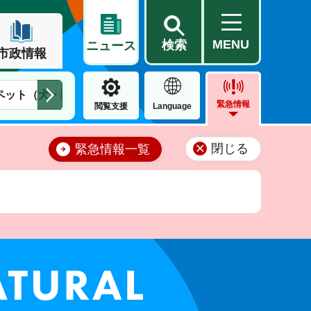
MENU
検索
ニュース
市政情報
ペット（犬・猫）
住民票・戸籍
公営住宅
市街地整備
緊急情報
閲覧支援
Language
閉じる
緊急情報一覧