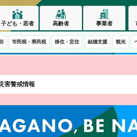
子ども・若者
高齢者
事業者
別
市民税・県民税
移住・定住
結婚支援
観光
土砂災害警戒情報
この街で、わたしらしく生きる。長野市