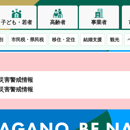
子ども・若者
高齢者
事業者
別
市民税・県民税
移住・定住
結婚支援
観光
土砂災害警戒情報
土砂災害警戒情報
この街で、わたしらしく生きる。長野市