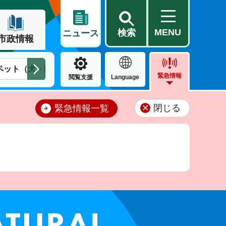
MENU
検索
ニュース
市政情報
ペット（犬・猫）
住民票・戸籍
公営住宅
市街地整備
緊急情報
閲覧支援
Language
閉じる
緊急情報一覧